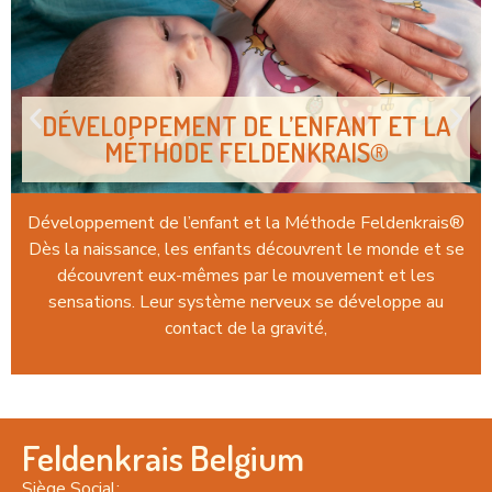
DÉVELOPPEMENT DE L’ENFANT ET LA
MÉTHODE FELDENKRAIS®
Développement de l’enfant et la Méthode Feldenkrais®
Dès la naissance, les enfants découvrent le monde et se
découvrent eux-mêmes par le mouvement et les
sensations. Leur système nerveux se développe au
contact de la gravité,
Feldenkrais Belgium
Siège Social: