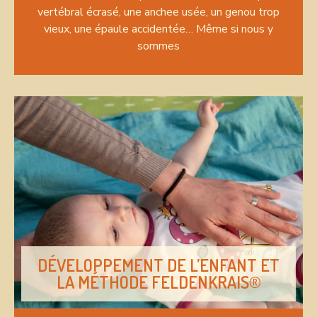
vertébral écrasé, une anchee usée, un genou trop
vieux, une épaule accidentée… Même si nous y
sommes
DÉVELOPPEMENT DE L’ENFANT ET
LA MÉTHODE FELDENKRAIS®