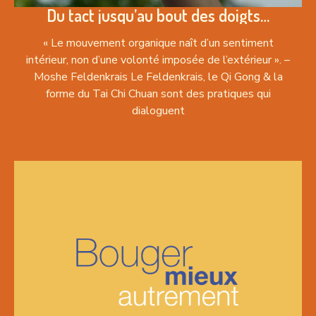
Du tact jusqu’au bout des doigts…
« Le mouvement organique naît d’un sentiment
intérieur, non d’une volonté imposée de l’extérieur ». –
Moshe Feldenkrais Le Feldenkrais, le Qi Gong & la
forme du Tai Chi Chuan sont des pratiques qui
dialoguent