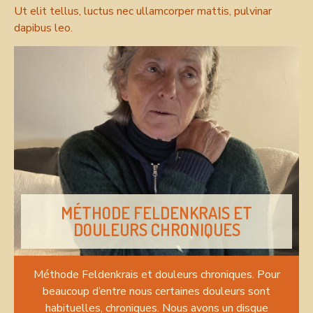
Ut elit tellus, luctus nec ullamcorper mattis, pulvinar
dapibus leo.
MÉTHODE FELDENKRAIS ET
DOULEURS CHRONIQUES
Méthode Feldenkrais et douleurs chroniques. Pour
beaucoup d’entre nous certaines douleurs sont
habituelles, chroniques. Nous avons un disque