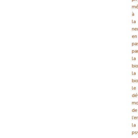
mé
à
la
ne
en
pa
pa
la
bio
la
bi
le
dé
mo
de
l’e
la
ps