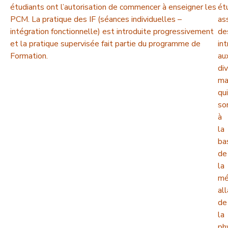
étudiants ont l’autorisation de commencer à enseigner les
ét
PCM. La pratique des IF (séances individuelles –
as
intégration fonctionnelle) est introduite progressivement
de
et la pratique supervisée fait partie du programme de
in
Formation.
au
di
ma
qui
so
à
la
ba
de
la
mé
al
de
la
ph