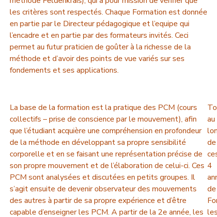
méthode Feldenkrais), qui a pour mission de vérifier que
les critères sont respectés. Chaque Formation est donnée
en partie par le Directeur pédagogique et l’equipe qui
l’encadre et en partie par des formateurs invités. Ceci
permet au futur praticien de goûter à la richesse de la
méthode et d’avoir des points de vue variés sur ses
fondements et ses applications.
La base de la formation est la pratique des PCM (cours
To
collectifs – prise de conscience par le mouvement), afin
au
que l’étudiant acquière une compréhension en profondeur
lo
de la méthode en développant sa propre sensibilité
de
corporelle et en se faisant une représentation précise de
ce
son propre mouvement et de l’élaboration de celui-ci. Ces
4
PCM sont analysées et discutées en petits groupes. Il
an
s’agit ensuite de devenir observateur des mouvements
de
des autres à partir de sa propre expérience et d’être
Fo
capable d’enseigner les PCM. A partir de la 2e année, les
le