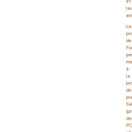
et
le
as
Le
pr
de
Fo
pe
me
à
la
pr
de
pra
Fe
(p
de
P